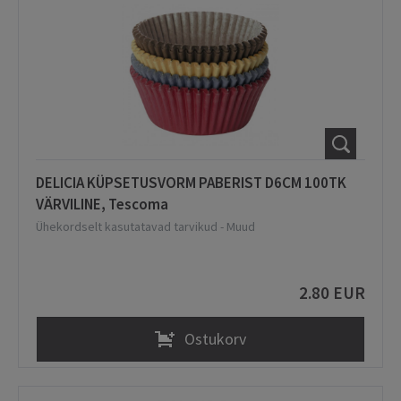
DELICIA KÜPSETUSVORM PABERIST D6CM 100TK
VÄRVILINE, Tescoma
Ühekordselt kasutatavad tarvikud
-
Muud
2.80 EUR
Ostukorv