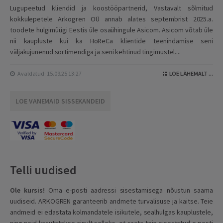
Lugupeetud kliendid ja koostööpartnerid, Vastavalt sõlmitud
kokkulepetele Arkogren OÜ annab alates septembrist 2025.a.
toodete hulgimüügi Eestis üle osaühingule Asicom. Asicom võtab üle
nii kaupluste kui ka HoReCa klientide teenindamise seni
väljakujunenud sortimendiga ja seni kehtinud tingimustel....
Avaldatud: 15.09.25 13:27
LOE LÄHEMALT ...
LOE VANEMAID SISSEKANDEID
Telli uudised
Ole kursis!
Oma e-posti aadressi sisestamisega nõustun saama
uudiseid. ARKOGREN garanteerib andmete turvalisuse ja kaitse. Teie
andmeid ei edastata kolmandatele isikutele, sealhulgas kauplustele,