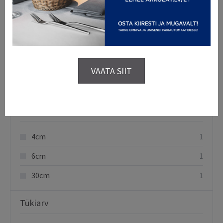
Kaubamärgid
Arkolat
2
Contacto
3
VAATA SIIT
Tescoma
3
Suurus
4cm
1
6cm
1
30cm
1
Tükiarv