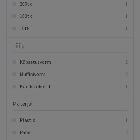
200tk
1
100tk
1
10tk
1
Tüüp
Küpsetusvorm
2
Muffinivorm
2
Kondiitrikotid
1
Materjal
Plastik
1
Paber
2