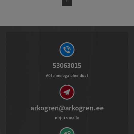
1
53063015
Võta meiega ühendust
arkogren@arkogren.ee
Kirjuta meile