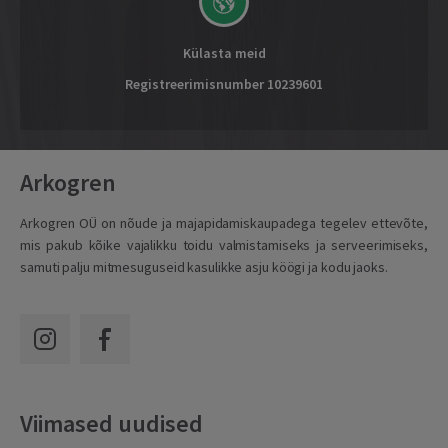
Külasta meid
Registreerimisnumber 10239601
Arkogren
Arkogren OÜ on nõude ja majapidamiskaupadega tegelev ettevõte,
mis pakub kõike vajalikku toidu valmistamiseks ja serveerimiseks,
samuti palju mitmesuguseid kasulikke asju köögi ja kodu jaoks.
Viimased uudised