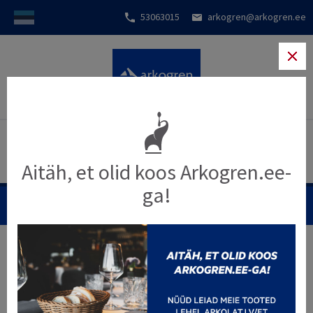
53063015
arkogren@arkogren.ee
Aitäh, et olid koos Arkogren.ee-
ga!
MENÜÜ
Kaupade valimise alus