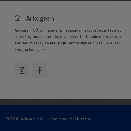
Arkogren
Arkogren OÜ on nõude ja majapidamiskaupadega tegelev
ettevõte, mis pakub kõike vajalikku toidu valmistamiseks ja
serveerimiseks, samuti palju mitmesuguseid kasulikke asju
köögi ja kodu jaoks.
2026 © Arkogren OÜ, developed by
Netcore