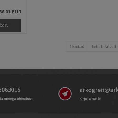
86.01 EUR
korv
1 kaubad
Leht
1
alates
1
3063015
arkogren@ar
ta meiega ühendust
Kirjuta meile