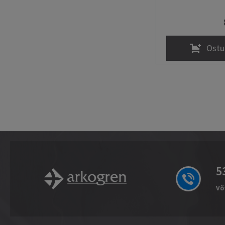
Ostu
5
Võ