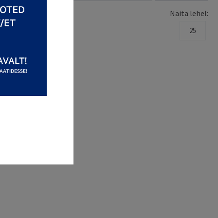
Näita lehel:
25