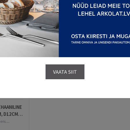
e alus:
gi
Kõrgeima hinna järgi
Populaarsuse järgi
VAATA SIIT
HAANILINE
, D12CM,
eni