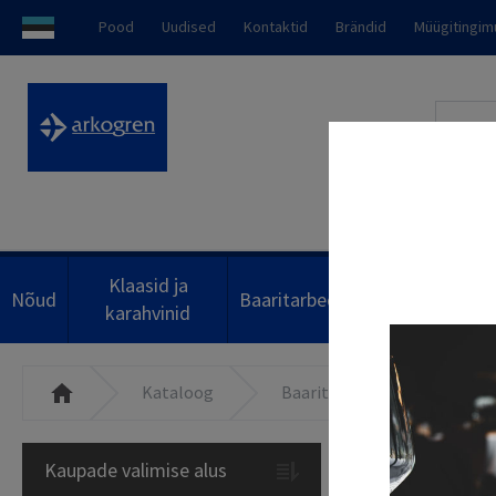
Pood
Uudised
Kontaktid
Brändid
Müügitingi
0
Klaasid ja
Nõud
Baaritarbed
Söögiriistad
karahvinid
Baarme
Kataloog
Baaritarbed
Kaupade valimise alus