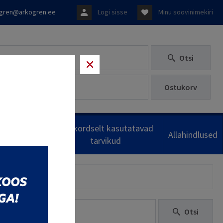
gren@arkogren.ee
Logi sisse
Minu soovinimekiri
Otsi
Ostukorv
Ühekordselt kasutatavad
damistarbed
Allahindlused
tarvikud
Otsi