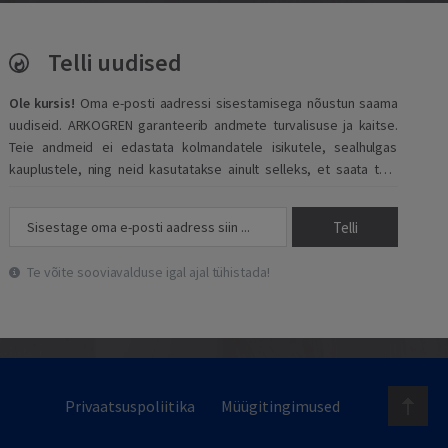
Telli uudised
Ole kursis!
Oma e-posti aadressi sisestamisega nõustun saama
uudiseid. ARKOGREN garanteerib andmete turvalisuse ja kaitse.
Teie andmeid ei edastata kolmandatele isikutele, sealhulgas
kauplustele, ning neid kasutatakse ainult selleks, et saata teie
sisestatud e-posti aadressile meie portaali uudiseid.
Telli
Te võite sooviavalduse igal ajal tühistada!
Privaatsuspoliitika
Müügitingimused