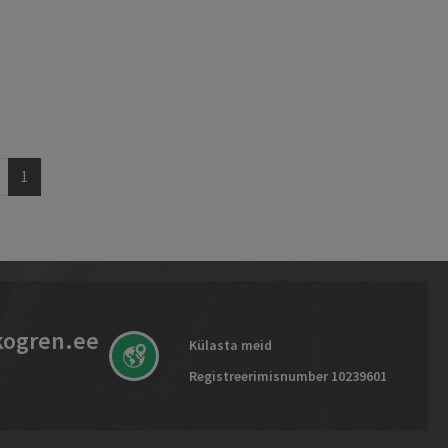
1
kogren.ee
Külasta meid
Registreerimisnumber 10239601