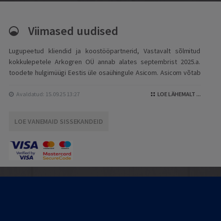
Viimased uudised
Lugupeetud kliendid ja koostööpartnerid, Vastavalt sõlmitud
kokkulepetele Arkogren OÜ annab alates septembrist 2025.a.
toodete hulgimüügi Eestis üle osaühingule Asicom. Asicom võtab
üle nii kaupluste kui ka HoReCa klientide teenindamise seni
väljakujunenud sortimendiga ja seni kehtinud tingimustel....
Avaldatud: 15.09.25 13:27
LOE LÄHEMALT ...
LOE VANEMAID SISSEKANDEID