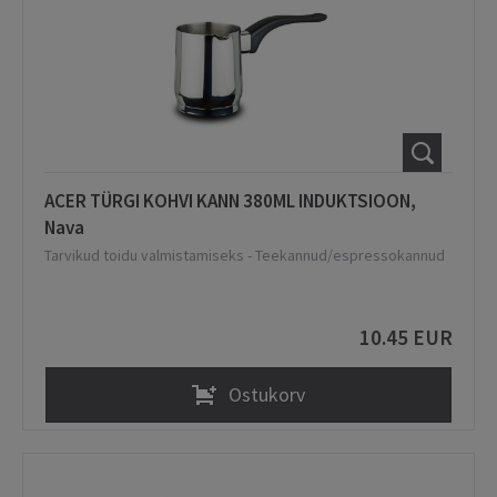
ACER TÜRGI KOHVI KANN 380ML INDUKTSIOON,
Nava
Tarvikud toidu valmistamiseks
-
Teekannud/espressokannud
10.45 EUR
Ostukorv