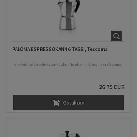
PALOMA ESPRESSOKANN 6 TASSI, Tescoma
Tarvikud toidu valmistamiseks
-
Teekannud/espressokannud
26.75 EUR
Ostukorv