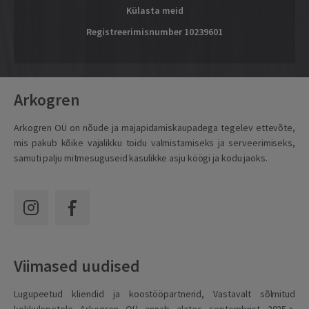
Külasta meid
Registreerimisnumber 10239601
Arkogren
Arkogren OÜ on nõude ja majapidamiskaupadega tegelev ettevõte,
mis pakub kõike vajalikku toidu valmistamiseks ja serveerimiseks,
samuti palju mitmesuguseid kasulikke asju köögi ja kodu jaoks.
Viimased uudised
Lugupeetud kliendid ja koostööpartnerid, Vastavalt sõlmitud