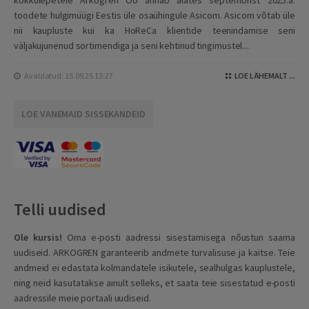
kokkulepetele Arkogren OÜ annab alates septembrist 2025.a.
toodete hulgimüügi Eestis üle osaühingule Asicom. Asicom võtab üle
nii kaupluste kui ka HoReCa klientide teenindamise seni
väljakujunenud sortimendiga ja seni kehtinud tingimustel....
Avaldatud: 15.09.25 13:27
LOE LÄHEMALT ...
LOE VANEMAID SISSEKANDEID
Telli uudised
Ole kursis!
Oma e-posti aadressi sisestamisega nõustun saama
uudiseid. ARKOGREN garanteerib andmete turvalisuse ja kaitse. Teie
andmeid ei edastata kolmandatele isikutele, sealhulgas kauplustele,
ning neid kasutatakse ainult selleks, et saata teie sisestatud e-posti
aadressile meie portaali uudiseid.