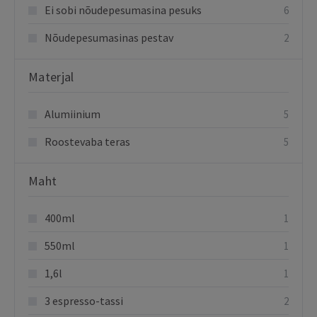
Ei sobi nõudepesumasina pesuks
6
Nõudepesumasinas pestav
2
Materjal
Alumiinium
5
Roostevaba teras
5
Maht
400ml
1
550ml
1
1,6l
1
3 espresso-tassi
2