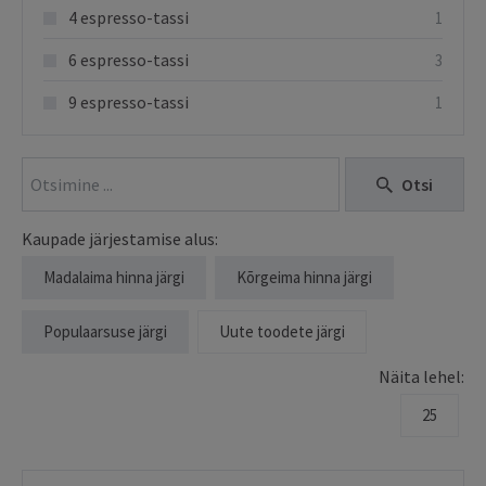
4 espresso-tassi
1
6 espresso-tassi
3
9 espresso-tassi
1
Otsi
Kaupade järjestamise alus:
Madalaima hinna järgi
Kõrgeima hinna järgi
Populaarsuse järgi
Uute toodete järgi
Näita lehel:
25