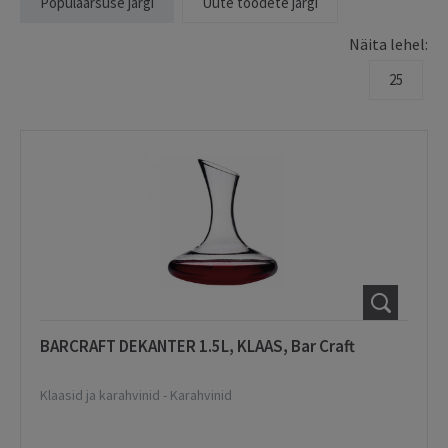
Populaarsuse järgi
Uute toodete järgi
Näita lehel:
25
BARCRAFT DEKANTER 1.5L, KLAAS, Bar Craft
Klaasid ja karahvinid
-
Karahvinid