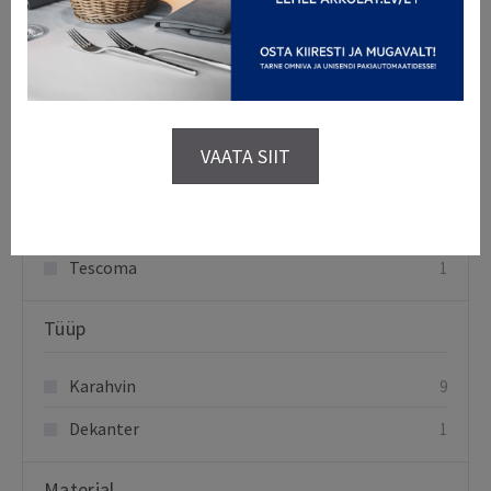
Kaubamärgid
Arcoroc
5
Bar Craft
1
VAATA SIIT
Chef & Sommelier
1
Luminarc
2
Tescoma
1
Tüüp
Karahvin
9
Dekanter
1
Materjal