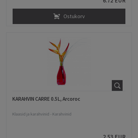
6.72 EUR
Ostukorv
KARAHVIN CARRE 0.5L, Arcoroc
Klaasid ja karahvinid
-
Karahvinid
2.53 EUR