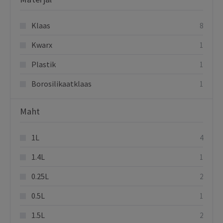
Klaas
8
Kwarx
1
Plastik
1
Borosilikaatklaas
1
Maht
1L
4
1.4L
1
0.25L
2
0.5L
1
1.5L
2