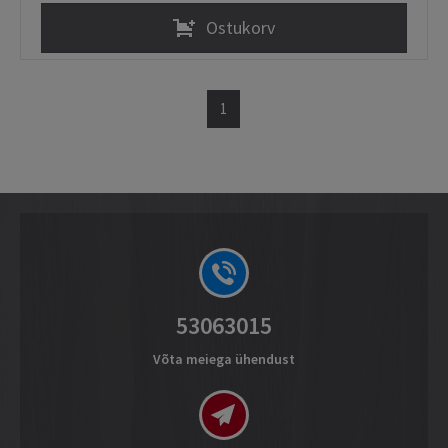
Ostukorv
1
53063015
Võta meiega ühendust