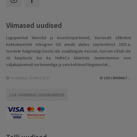
Viimased uudised
Lugupeetud kliendid ja koostööpartnerid, Vastavalt sõlmitud
kokkulepetele Arkogren OÜ annab alates septembrist 2025.a.
toodete hulgimüügi Eestis üle osaühingule Asicom. Asicom võtab üle
nii kaupluste kui ka HoReCa klientide teenindamise seni
väljakujunenud sortimendiga ja seni kehtinud tingimustel....
Avaldatud: 15.09.25 13:27
LOE LÄHEMALT ...
LOE VANEMAID SISSEKANDEID