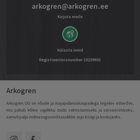
arkogren@arkogren.ee
Kirjuta meile
Külasta meid
Registreerimisnumber 10239601
Arkogren
Arkogren OÜ on nõude ja majapidamiskaupadega tegelev ettevõte,
mis pakub kõike vajalikku toidu valmistamiseks ja serveerimiseks,
samuti palju mitmesuguseid kasulikke asju köögi ja kodu jaoks.