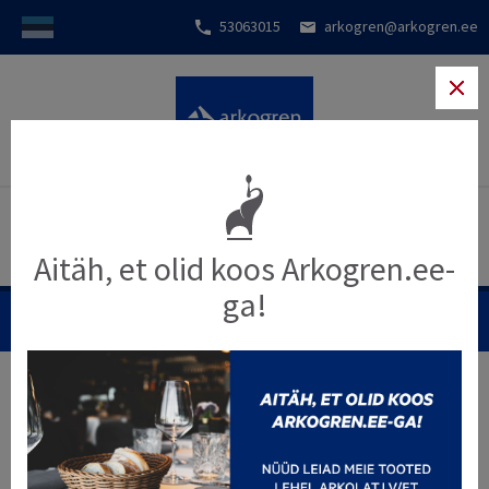
53063015
arkogren@arkogren.ee
Aitäh, et olid koos Arkogren.ee-
ga!
MENÜÜ
Kaupade valimise alus