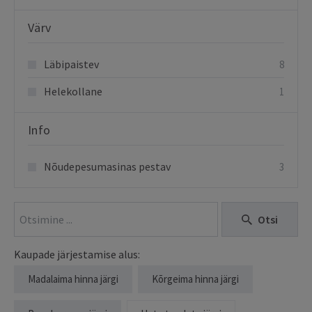
Värv
Läbipaistev
8
Helekollane
1
Info
Nõudepesumasinas pestav
3
Otsi
Kaupade järjestamise alus:
Madalaima hinna järgi
Kõrgeima hinna järgi