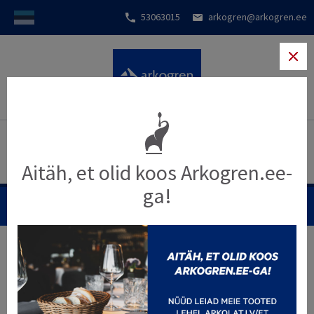
53063015
arkogren@arkogren.ee
Aitäh, et olid koos Arkogren.ee-
ga!
MENÜÜ
Kaupade valimise alus