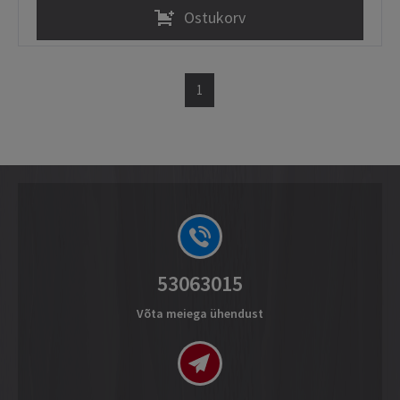
Ostukorv
1
53063015
Võta meiega ühendust