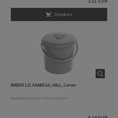
3.31 EUR
Ostukorv
ÄMBER 12L KAANEGA, HALL, Curver
Majapidamistarbed
-
Koristustarbed
6.14 EUR