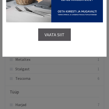
Kaubamärgid
Arkolat
1
Curver
1
VAATA SIIT
Kambukka
1
Kitchen Craft
1
Metaltex
1
Stalgast
1
Tescoma
6
Tüüp
Harjad
7