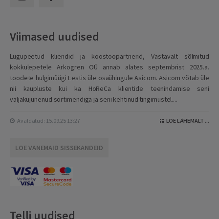
Viimased uudised
Lugupeetud kliendid ja koostööpartnerid, Vastavalt sõlmitud
kokkulepetele Arkogren OÜ annab alates septembrist 2025.a.
toodete hulgimüügi Eestis üle osaühingule Asicom. Asicom võtab üle
nii kaupluste kui ka HoReCa klientide teenindamise seni
väljakujunenud sortimendiga ja seni kehtinud tingimustel....
Avaldatud: 15.09.25 13:27
LOE LÄHEMALT ...
LOE VANEMAID SISSEKANDEID
Telli uudised