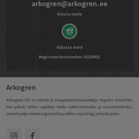
arkogren@arkogren.ee
Kirjuta meile
Külasta meid
Registreerimisnumber 10239601
Arkogren
Arkogren OÜ on nõude ja majapidamiskaupadega tegelev ettevõte,
mis pakub kõike vajalikku toidu valmistamiseks ja serveerimiseks,
samuti palju mitmesuguseid kasulikke asju köögi ja kodu jaoks.