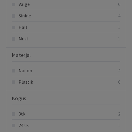
Valge
6
Sinine
4
Hall
1
Must
1
Materjal
Nailon
4
Plastik
6
Kogus
3tk
2
24 tk
1