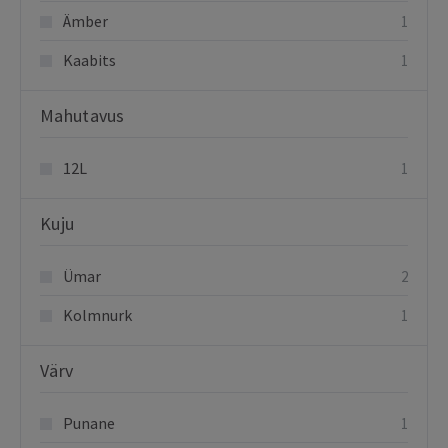
Ämber
1
Kaabits
1
Mahutavus
12L
1
Kuju
Ümar
2
Kolmnurk
1
Värv
Punane
1