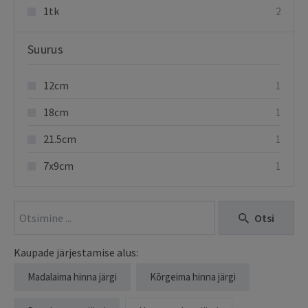
1tk
2
Suurus
12cm
1
18cm
1
21.5cm
1
7x9cm
1
Otsi
Kaupade järjestamise alus:
Madalaima hinna järgi
Kõrgeima hinna järgi